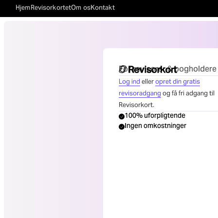
Hjem
Revisorkortet
Om os
Kontakt
For revisorer & bogholdere
Log ind
eller
opret din gratis
revisoradgang
og få fri adgang til
Revisorkort.
100% uforpligtende
Ingen omkostninger