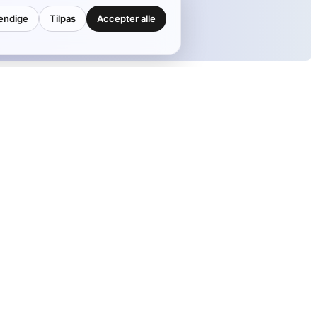
endige
Tilpas
Accepter alle
Indhent tilbud
Revisorkortet
For revisorer
Kontakt