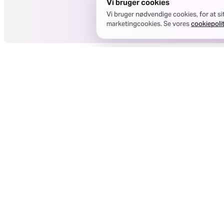
Vi bruger cookies
Vi bruger nødvendige cookies, for at sit
marketingcookies. Se vores
cookiepolit
Revisorkort
formidler
kontakten
til relevante
revisorer og
bogholdere.