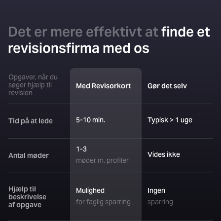
Det er mere effektivt at
finde et
revisionsfirma med os
Opgaver, når du
søger hjælp til
Med Revisorkort
Gør det selv
revision
5-10 min.
Typisk > 1 uge
Tid på at lede
1-3
Vides ikke
Antal møder
møder m. profiler
Mulighed
Ingen
Hjælp til
beskrivelse
for faglig sparring
sparring
af opgave