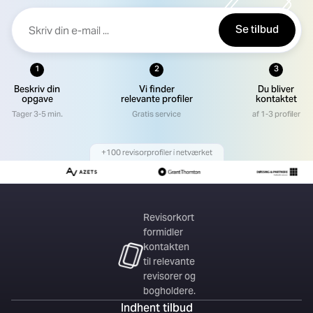
Se tilbud
1
2
3
Beskriv din
Vi finder
Du bliver
opgave
relevante profiler
kontaktet
Tager 3-5 min.
Gratis service
af 1-3 profiler
+100 revisorprofiler i netværket
Revisorkort
formidler
kontakten
til relevante
revisorer og
bogholdere.
Indhent tilbud