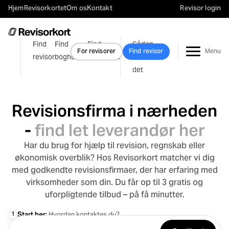
Hjem
Revisorkortet
Om os
Kontakt
Revisor login
Find
Find
Find
Sådan
For revisorer
Find revisor
revisor
bogholder
lønbureau
virker
det
Revisionsfirma i nærheden
-
find let leverandør her
Har du brug for hjælp til revision, regnskab eller
økonomisk overblik? Hos Revisorkort matcher vi dig
med godkendte revisionsfirmaer, der har erfaring med
virksomheder som din. Du får op til 3 gratis og
uforpligtende tilbud – på få minutter.
1
Start her:
Hvordan kontaktes du?