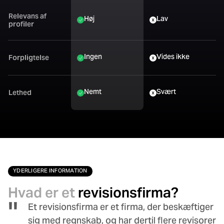
Relevans af
Høj
Lav
profiler
Ingen
Vides ikke
Forpligtelse
Nemt
Svært
Lethed
YDERLIGERE INFORMATION
Hvad er et
revisionsfirma?
Et revisionsfirma er et firma, der beskæftiger
sig med regnskab, og har dertil flere revisorer