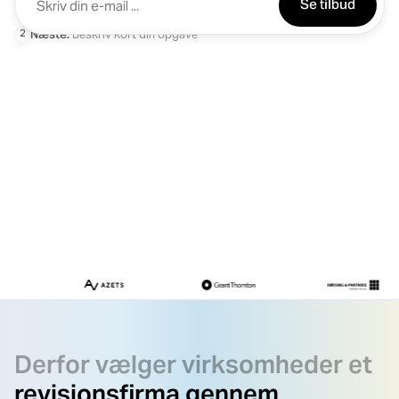
Se tilbud
2
Næste:
Beskriv kort din opgave
Derfor vælger virksomheder et
revisionsfirma gennem