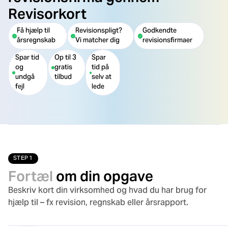
Revisorkort
Få hjælp til
Revisionspligt?
Godkendte
årsregnskab
Vi matcher dig
revisionsfirmaer
Spar tid
Op til 3
Spar
og
gratis
tid på
undgå
tilbud
selv at
fejl
lede
STEP 1
Fortæl
om din opgave
Beskriv kort din virksomhed og hvad du har brug for
hjælp til – fx revision, regnskab eller årsrapport.