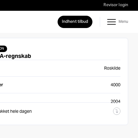
Revisor login
Indhent tilbud
ON
 A-regnskab
Roskilde
er
4000
2004
ukket hele dagen