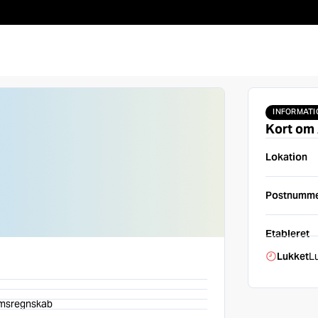
INFORMATI
Kort om
Lokation
Postnumm
Etableret
Lukket
L
omsregnskab