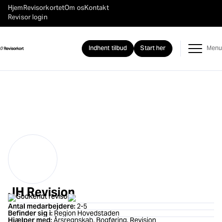
Hjem
Revisorkortet
Om os
Kontakt
Revisor login
Indhent tilbud
Start her
JH Revision
Godkendt revisor
Antal medarbejdere:
2-5
Befinder sig i:
Region Hovedstaden
Hjælper med:
Årsregnskab, Bogføring, Revision