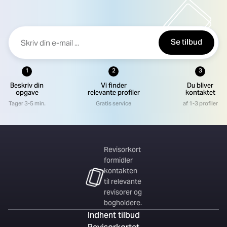
Se tilbud
1
2
3
Beskriv din
Vi finder
Du bliver
opgave
relevante profiler
kontaktet
Tager 3-5 min.
Gratis service
af 1-3 profiler
Revisorkort
formidler
kontakten
til relevante
revisorer og
bogholdere.
Indhent tilbud