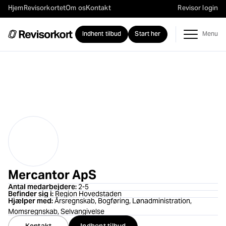
Hjem
Revisorkortet
Om os
Kontakt
Revisor login
Indhent tilbud
Start her
Mercantor ApS
Antal medarbejdere:
2-5
Befinder sig i:
Region Hovedstaden
Hjælper med:
Årsregnskab, Bogføring, Lønadministration,
Momsregnskab, Selvangivelse