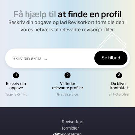
Få hjælp til
at finde en profil
Beskriv din opgave og lad Revisorkort formidle den i
vores netværk til relevante revisorprofiler.
Se tilbud
1
2
3
Beskriv din
Vi finder
Du bliver
opgave
relevante profiler
kontaktet
Tager 3-5 min.
Gratis service
af 1-3 profiler
Revisorkort
formidler