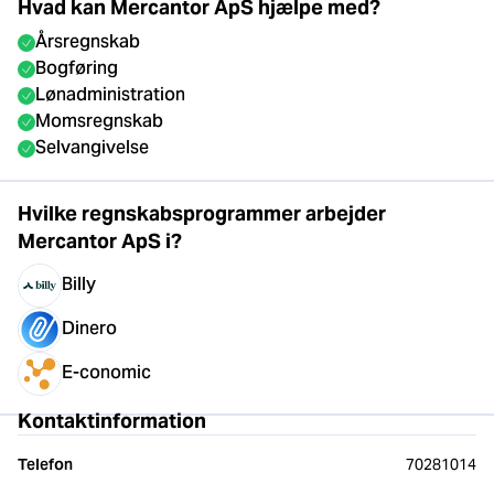
Hvad kan Mercantor ApS hjælpe med?
Årsregnskab
Bogføring
Lønadministration
Momsregnskab
Selvangivelse
Hvilke regnskabsprogrammer arbejder
Mercantor ApS i?
Billy
Dinero
E-conomic
Kontaktinformation
Telefon
70281014