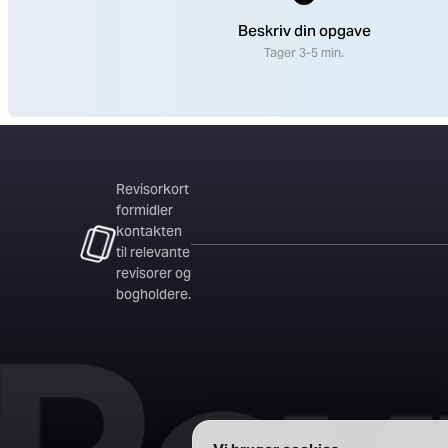
Beskriv din opgave
Tager 3-5 min.
Revisorkort
formidler
kontakten
til relevante
revisorer og
bogholdere.