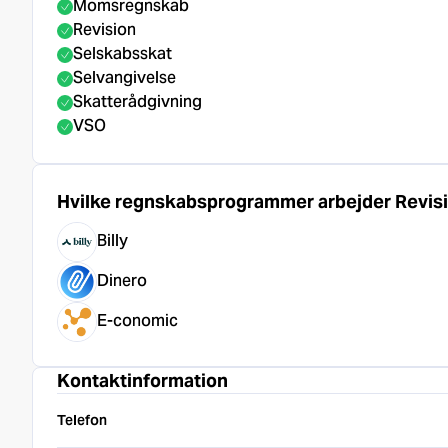
Momsregnskab
Revision
Selskabsskat
Selvangivelse
Skatterådgivning
VSO
Hvilke regnskabsprogrammer arbejder Revisi
Billy
Dinero
E-conomic
Kontaktinformation
Telefon