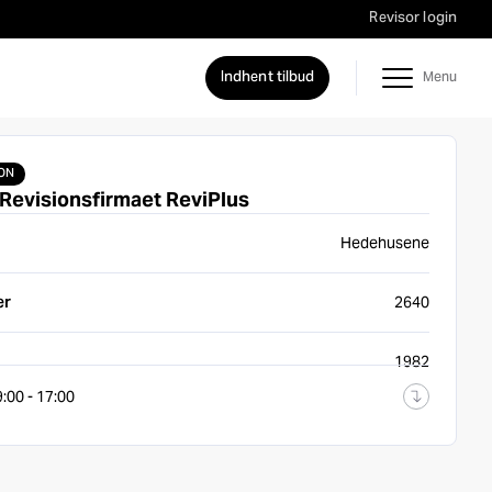
Revisor login
Indhent tilbud
ON
Revisionsfirmaet ReviPlus
Hedehusene
er
2640
1982
:00 - 17:00