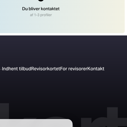
Du bliver kontaktet
af 1-3 profiler
Indhent tilbud
Revisorkortet
For revisorer
Kontakt