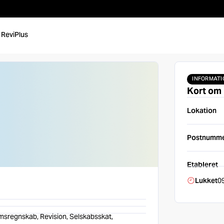
 ReviPlus
INFORMATI
Kort om 
Lokation
Postnumm
Etableret
Lukket
09
msregnskab, Revision, Selskabsskat,