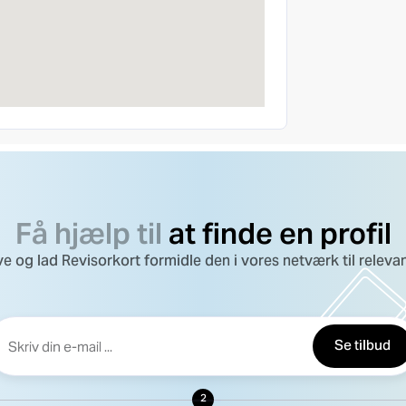
Få hjælp til
at finde en profil
e og lad Revisorkort formidle den i vores netværk til relevant
Se tilbud
2