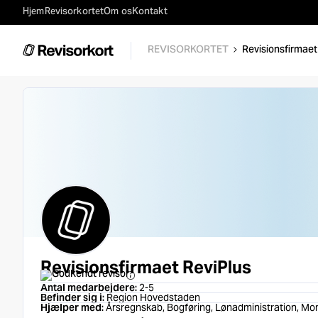
Hjem
Revisorkortet
Om os
Kontakt
REVISORKORTET
Revisionsfirmaet
Revisionsfirmaet ReviPlus
Godkendt revisor
Antal medarbejdere:
2-5
Befinder sig i:
Region Hovedstaden
Hjælper med:
Årsregnskab, Bogføring, Lønadministration, Mo