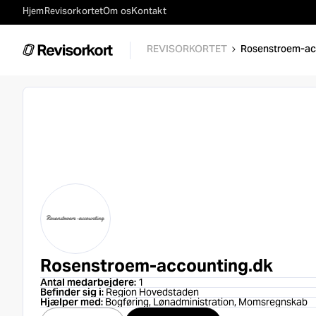
Hjem
Revisorkortet
Om os
Kontakt
REVISORKORTET
Rosenstroem-ac
Rosenstroem-accounting.dk
Antal medarbejdere:
1
Befinder sig i:
Region Hovedstaden
Hjælper med:
Bogføring, Lønadministration, Momsregnskab