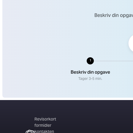
Beskriv din opgav
1
Beskriv din opgave
Tager 3-5 min.
Revisorkort
formidler
kontakten