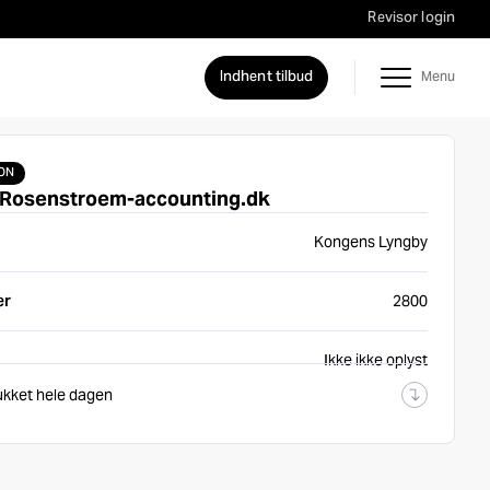
Revisor login
Indhent tilbud
ON
 Rosenstroem-accounting.dk
Kongens Lyngby
er
2800
Ikke ikke oplyst
ukket hele dagen