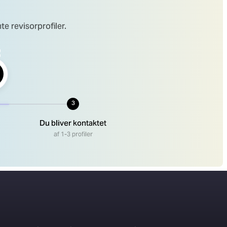
e revisorprofiler.
3
Du bliver kontaktet
af 1-3 profiler