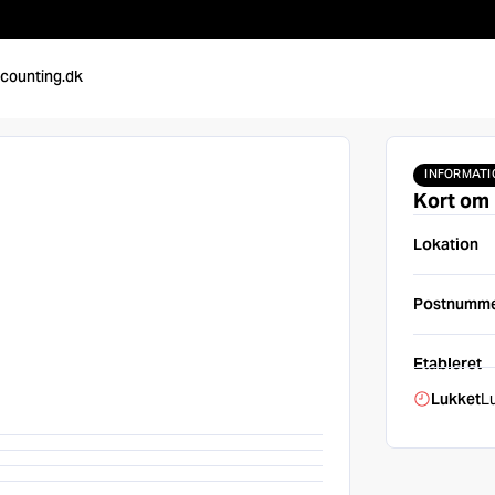
counting.dk
INFORMATI
Kort om
Lokation
Postnumm
Etableret
Lukket
L