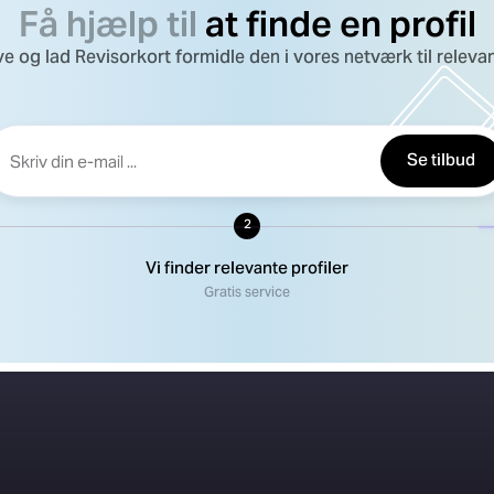
Få hjælp til
at finde en profil
e og lad Revisorkort formidle den i vores netværk til relevant
Se tilbud
2
Vi finder relevante profiler
Gratis service